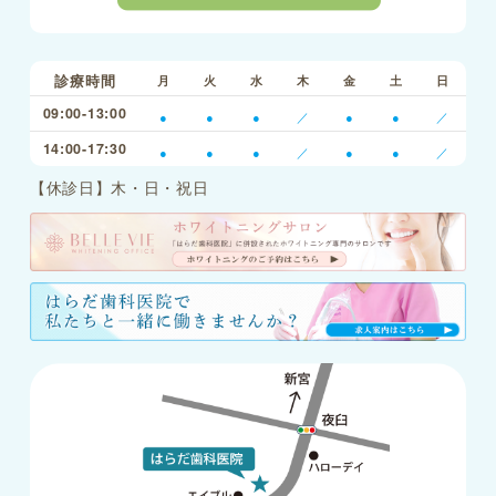
診療時間
月
火
水
木
金
土
日
09:00-13:00
●
●
●
／
●
●
／
14:00-17:30
●
●
●
／
●
●
／
【休診日】木・日・祝日