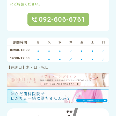
にご相談ください。
診療時間
月
火
水
木
金
土
日
09:00-13:00
●
●
●
／
●
●
／
14:00-17:30
●
●
●
／
●
●
／
【休診日】木・日・祝日