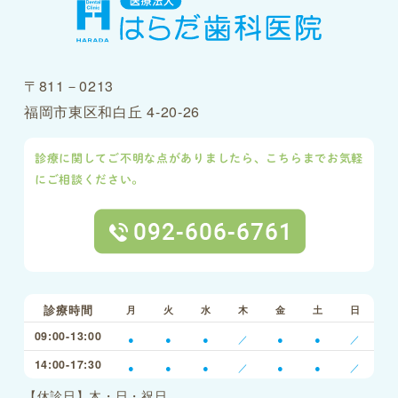
〒811－0213
福岡市東区和白丘 4-20-26
診療に関してご不明な点がありましたら、こちらまでお気軽
にご相談ください。
診療時間
月
火
水
木
金
土
日
09:00-13:00
●
●
●
／
●
●
／
14:00-17:30
●
●
●
／
●
●
／
【休診日】木・日・祝日